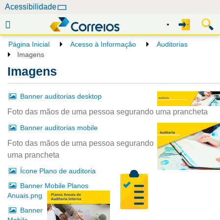
N
Acessibilidade
a
v
e
Página Inicial
Acesso à Informação
Auditorias
g
Imagens
a
Imagens
ç
ã
Banner auditorias desktop
o
Foto das mãos de uma pessoa segurando uma prancheta
Banner auditorias mobile
Foto das mãos de uma pessoa segurando
uma prancheta
Ícone Plano de auditoria
Banner Mobile Planos
Anuais.png
Banner