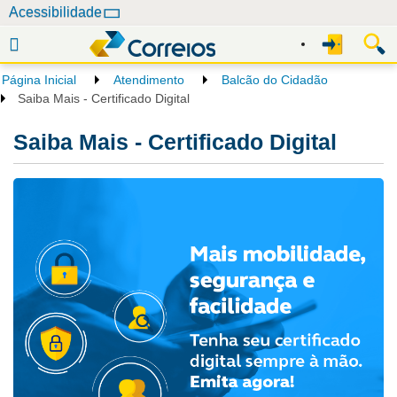
N
Acessibilidade
a
v
e
Página Inicial
Atendimento
Balcão do Cidadão
g
Saiba Mais - Certificado Digital
a
ç
Saiba Mais - Certificado Digital
ã
o