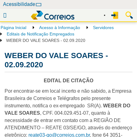
N
Acessibilidade
a
v
e
Página Inicial
Acesso à Informação
Servidores
g
Editais de Notificação Empregados
a
WEBER DO VALE SOARES - 02.09.2020
ç
WEBER DO VALE SOARES -
ã
o
02.09.2020
EDITAL DE CITAÇÃO
Por encontrar-se em local incerto e não sabido, a Empresa
Brasileira de Correios e Telégrafos pelo presente
instrumento, notifica o ex-empregado SR(A).
WEBER DO
VALE SOARES
, CPF. 004.029.451-07, quanto à
necessidade de entrar em contato com a REGIÃO DE
ATENDIMENTO – REATE 03/SE/GO, através do endereço
eletrônico:
reate03-go@correios.com.br
, fone 64 3051-