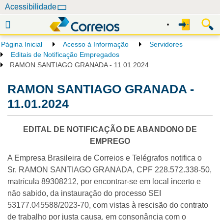
N
Acessibilidade
a
v
e
Página Inicial
Acesso à Informação
Servidores
g
Editais de Notificação Empregados
a
RAMON SANTIAGO GRANADA - 11.01.2024
ç
RAMON SANTIAGO GRANADA -
ã
o
11.01.2024
EDITAL DE NOTIFICAÇÃO DE ABANDONO DE
EMPREGO
A Empresa Brasileira de Correios e Telégrafos notifica o
Sr. RAMON SANTIAGO GRANADA, CPF 228.572.338-50,
matrícula 89308212, por encontrar-se em local incerto e
não sabido, da instauração do processo SEI
53177.045588/2023-70, com vistas à rescisão do contrato
de trabalho por justa causa, em consonância com o