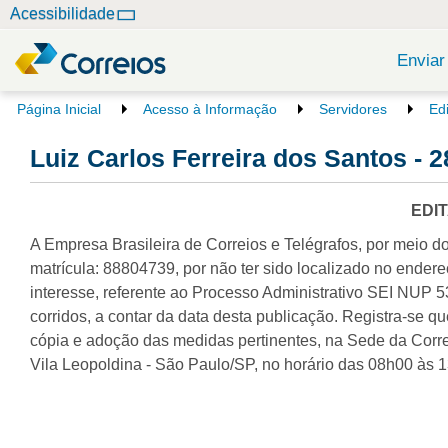
N
Acessibilidade
a
v
Enviar
e
g
V
Página Inicial
Acesso à Informação
Servidores
Ed
o
a
c
Luiz Carlos Ferreira dos Santos - 2
ç
ê
ã
e
o
s
EDI
t
A Empresa Brasileira de Correios e Telégrafos, por meio do 
á
a
matrícula: 88804739, por não ter sido localizado no endere
q
interesse, referente ao Processo Administrativo SEI NUP 
u
corridos, a contar da data desta publicação. Registra-se 
i
cópia e adoção das medidas pertinentes, na Sede da Correg
:
Vila Leopoldina - São Paulo/SP, no horário das 08h00 às 