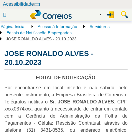
N
Acessibilidade
a
v
e
Página Inicial
Acesso à Informação
Servidores
g
Editais de Notificação Empregados
a
JOSE RONALDO ALVES - 20.10.2023
ç
JOSE RONALDO ALVES -
ã
o
20.10.2023
EDITAL DE NOTIFICAÇÃO
Por encontrar-se em local incerto e não sabido, pelo
presente instrumento, a Empresa Brasileira de Correios e
Telégrafos notifica o
Sr. JOSE RONALDO ALVES
, CPF.
xxxx0374xxx, quanto à necessidade de entrar em contato
com a Gerência de Administração da Folha de
Pagamentos - Célula: Rescisão Contratual, através do
telefone (31) 3431-0535, ou endereço eletrônico: