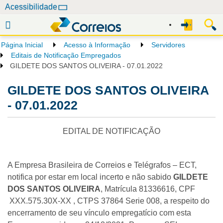
N
Acessibilidade
a
v
e
Página Inicial
Acesso à Informação
Servidores
g
Editais de Notificação Empregados
a
GILDETE DOS SANTOS OLIVEIRA - 07.01.2022
ç
GILDETE DOS SANTOS OLIVEIRA
ã
o
- 07.01.2022
EDITAL DE NOTIFICAÇÃO
A Empresa Brasileira de Correios e Telégrafos – ECT,
notifica por estar em local incerto e não sabido
GILDETE
DOS SANTOS OLIVEIRA
, Matrícula 81336616, CPF
XXX.575.30X-XX
, CTPS 37864 Serie 008, a respeito do
encerramento de seu vínculo empregatício com esta