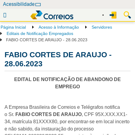
N
Acessibilidade
a
v
e
Página Inicial
Acesso à Informação
Servidores
g
Editais de Notificação Empregados
a
FABIO CORTES DE ARAUJO - 28.06.2023
ç
FABIO CORTES DE ARAUJO -
ã
o
28.06.2023
EDITAL DE NOTIFICAÇÃO DE ABANDONO DE
EMPREGO
A Empresa Brasileira de Correios e Telégrafos notifica
o Sr.
FABIO CORTES DE ARAUJO
, CPF 95X.XXX.XX1-
34, matrícula 81XXXX80, por encontrar-se em local incerto
e não sabido, da instauração do processo