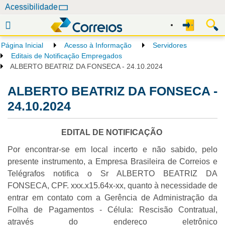
N
Acessibilidade
a
v
e
Página Inicial
Acesso à Informação
Servidores
g
Editais de Notificação Empregados
a
ALBERTO BEATRIZ DA FONSECA - 24.10.2024
ç
ALBERTO BEATRIZ DA FONSECA -
ã
o
24.10.2024
EDITAL DE NOTIFICAÇÃO
Por encontrar-se em local incerto e não sabido, pelo
presente instrumento, a Empresa Brasileira de Correios e
Telégrafos notifica o Sr ALBERTO BEATRIZ DA
FONSECA, CPF. xxx.x15.64x-xx, quanto à necessidade de
entrar em contato com a Gerência de Administração da
Folha de Pagamentos - Célula: Rescisão Contratual,
através do endereço eletrônico