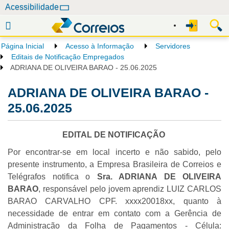
N
Acessibilidade
a
v
e
Página Inicial
Acesso à Informação
Servidores
g
Editais de Notificação Empregados
a
ADRIANA DE OLIVEIRA BARAO - 25.06.2025
ç
ADRIANA DE OLIVEIRA BARAO -
ã
o
25.06.2025
EDITAL DE NOTIFICAÇÃO
Por encontrar-se em local incerto e não sabido, pelo
presente instrumento, a Empresa Brasileira de Correios e
Telégrafos notifica o
Sra. ADRIANA DE OLIVEIRA
BARAO
, responsável pelo jovem aprendiz LUIZ CARLOS
BARAO CARVALHO CPF. xxxx20018xx, quanto à
necessidade de entrar em contato com a Gerência de
Administração da Folha de Pagamentos - Célula: