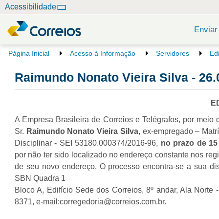
N
Acessibilidade
a
v
Enviar
e
g
V
Página Inicial
Acesso à Informação
Servidores
Ed
o
a
c
Raimundo Nonato Vieira Silva - 26.
ç
ê
ã
e
o
s
E
t
A Empresa Brasileira de Correios e Telégrafos, por meio
á
a
Sr.
Raimundo Nonato Vieira Silva
, ex-empregado – Matrí
q
Disciplinar - SEI 53180.000374/2016-96,
no prazo de 15 
u
por não ter sido localizado no endereço constante nos regis
i
de seu novo endereço. O processo encontra-se a sua dis
:
SBN Quadra 1
Bloco A, Edifício Sede dos Correios, 8º andar, Ala Norte 
8371, e-mail:corregedoria@correios.com.br.