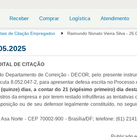
Receber
Comprar
Logística
Atendimento
itais de Citação Empregados
Raimundo Nonato Vieira Silva - 26.
05.2025
DITAL DE CITAÇÃO
 do Departamento de Correição - DECOR, pelo presente instru
cula 8.052.047-2, para apresentar defesa escrita no Processo 
(quinze) dias, a contar do 21 (vigésimo primeiro) dia dest
tros da empresa e por terem restado infrutíferas as tentativas 
posição ou de seu defensor legalmente constituído, no segui
- Asa Norte - CEP 70002-900 - Brasília/DF; telefone: (61) 214
Publicado 