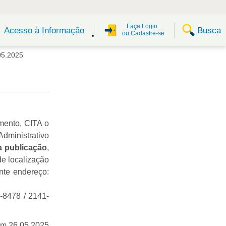
Faça Login
Busca
Acesso à Informação
ou Cadastre-se
05.2025
mento, CITA o
Administrativo
a publicação
,
de localização
nte endereço:
1-8478 / 2141-
em 26.05.2025