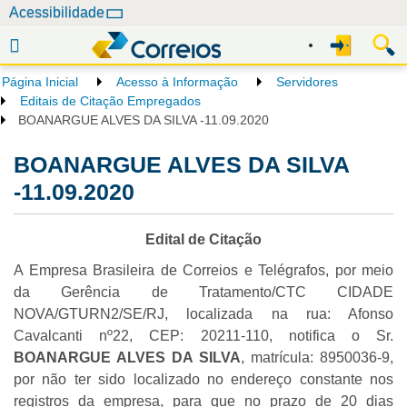
N
Acessibilidade
a
v
e
Página Inicial
Acesso à Informação
Servidores
g
Editais de Citação Empregados
a
BOANARGUE ALVES DA SILVA -11.09.2020
ç
BOANARGUE ALVES DA SILVA
ã
o
-11.09.2020
Edital de Citação
A Empresa Brasileira de Correios e Telégrafos, por meio
da Gerência de Tratamento/CTC CIDADE
NOVA/GTURN2/SE/RJ, localizada na rua: Afonso
Cavalcanti nº22, CEP: 20211-110, notifica o Sr.
BOANARGUE ALVES DA SILVA
, matrícula: 8950036-9,
por não ter sido localizado no endereço constante nos
registros da empresa, para que no prazo de 20 dias